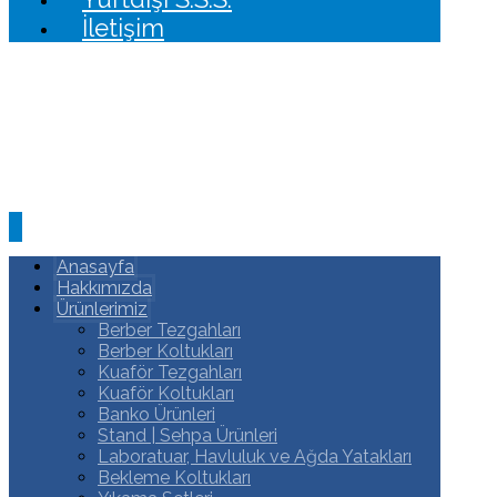
İletişim
Anasayfa
Hakkımızda
Ürünlerimiz
Berber Tezgahları
Berber Koltukları
Kuaför Tezgahları
Kuaför Koltukları
Banko Ürünleri
Stand | Sehpa Ürünleri
Laboratuar, Havluluk ve Ağda Yatakları
Bekleme Koltukları