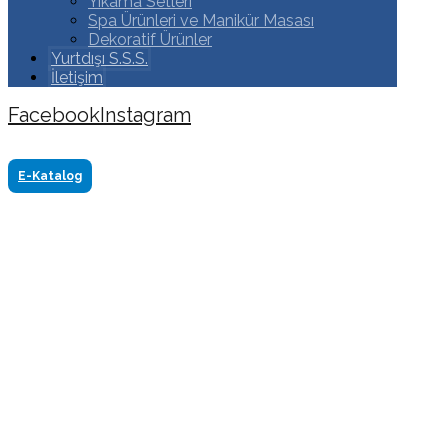
Yıkama Setleri
Spa Ürünleri ve Manikür Masası
Dekoratif Ürünler
Yurtdışı S.S.S.
İletişim
Facebook
Instagram
Copyright ©2024 Tüm Hakkı Saklıdır. Made by
www.akasyareklam.com
E-Katalog