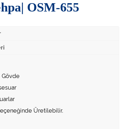
hpa| OSM-655
r
ri
 Gövde
sesuar
uarlar
eçeneğinde Üretilebilir.