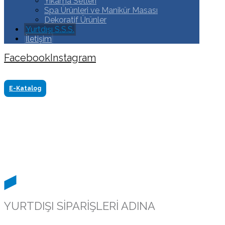
Yıkama Setleri
Spa Ürünleri ve Manikür Masası
Dekoratif Ürünler
Yurtdışı S.S.S.
İletişim
Facebook
Instagram
Copyright ©2024 Tüm Hakkı Saklıdır. Made by
www.akasyareklam.com
E-Katalog
YURTDIŞI SİPARİŞLERİ ADINA