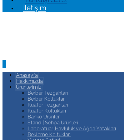
İletişim
Anasayfa
Hakkımızda
Ürünlerimiz
Berber Tezgahları
Berber Koltukları
Kuaför Tezgahları
Kuaför Koltukları
Banko Ürünleri
Stand | Sehpa Ürünleri
Laboratuar, Havluluk ve Ağda Yatakları
Bekleme Koltukları