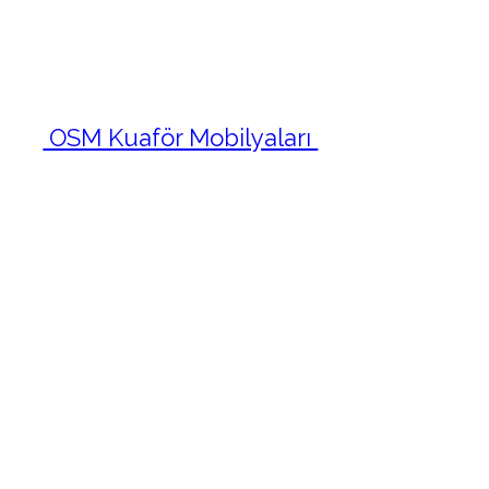
OSM KUAFÖR MOBİLYALARI
OSM Kuaför Mobilyaları
olarak,
anlaşmalı olduğumuz mobilya
taşımacılığında uzman lojistik
firmaları ile
dünyanın neresinde
olursanız olun,
ürünlerinizi sigortalı
olarak gönderim sağlıyoruz.
Uzman
ekibimizle bu süreçte
müşterilerimizi yormadan; tüm
ambalajlama, lojistik ve gümrük
hizmetlerimizle kapınıza kadar
güvenilir teslim sağlamaktayız.