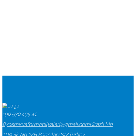
+90 530 495 40
87
osmkuaformobilyalari@gmail.com
Kirazlı Mh
1119.Sk No:3/B Bağcılar/İst/Turkey