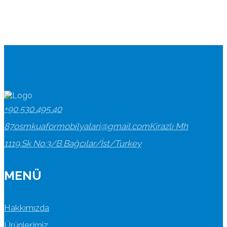
+90 530 495 40
87
osmkuaformobilyalari@gmail.com
Kirazlı Mh
1119.Sk No:3/B Bağcılar/İst/Turkey
MENÜ
Hakkımızda
Ürünlerimiz