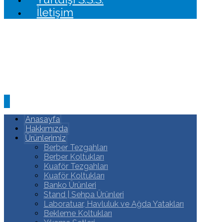
İletişim
Anasayfa
Hakkımızda
Ürünlerimiz
Berber Tezgahları
Berber Koltukları
Kuaför Tezgahları
Kuaför Koltukları
Banko Ürünleri
Stand | Sehpa Ürünleri
Laboratuar, Havluluk ve Ağda Yatakları
Bekleme Koltukları