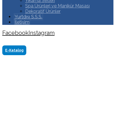
Yıkama Setleri
Spa Ürünleri ve Manikür Masası
Dekoratif Ürünler
Yurtdışı S.S.S.
İletişim
Facebook
Instagram
Copyright ©2024 Tüm Hakkı Saklıdır. Made by
www.akasyareklam.com
E-Katalog