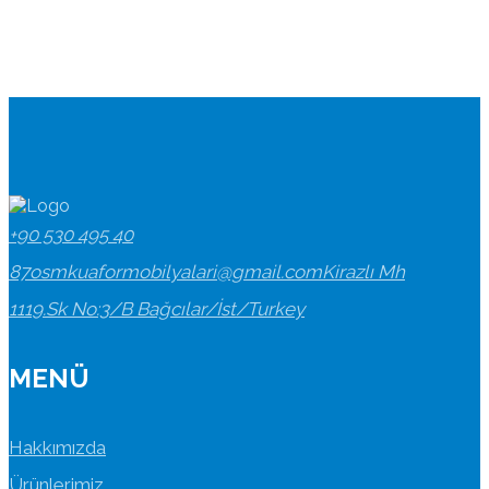
+90 530 495 40
87
osmkuaformobilyalari@gmail.com
Kirazlı Mh
1119.Sk No:3/B Bağcılar/İst/Turkey
MENÜ
Hakkımızda
Ürünlerimiz