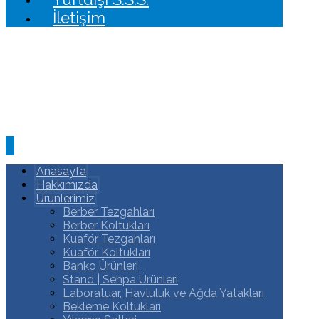
İletişim
Anasayfa
Hakkımızda
Ürünlerimiz
Berber Tezgahları
Berber Koltukları
Kuaför Tezgahları
Kuaför Koltukları
Banko Ürünleri
Stand | Sehpa Ürünleri
Laboratuar, Havluluk ve Ağda Yatakları
Bekleme Koltukları