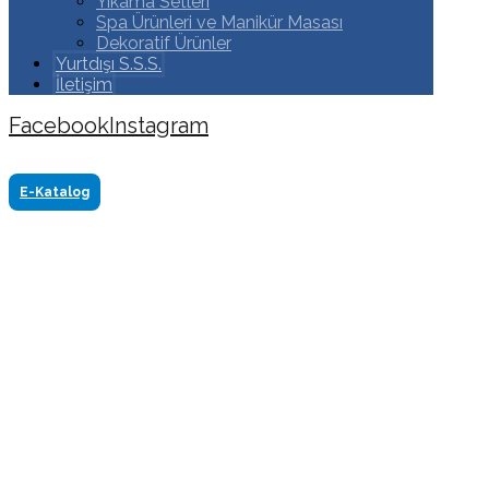
Yıkama Setleri
Spa Ürünleri ve Manikür Masası
Dekoratif Ürünler
Yurtdışı S.S.S.
İletişim
Facebook
Instagram
Copyright ©2024 Tüm Hakkı Saklıdır. Made by
www.akasyareklam.com
E-Katalog