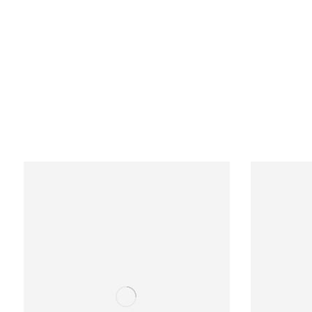
_
OSM-
702
_