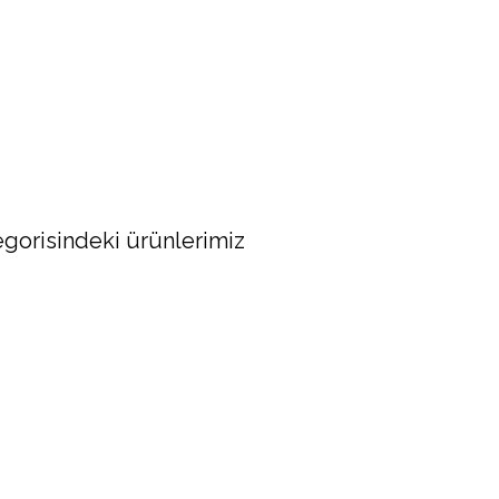
egorisindeki ürünlerimiz