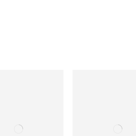
_
_
OSM-
713
OSM-
71
_
_