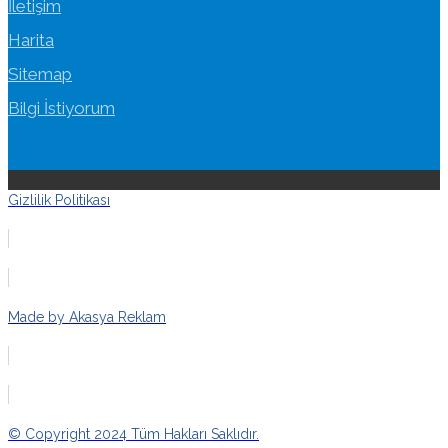
İletişim
Harita
Sitemap
Bilgi İstiyorum
Gizlilik Politikası
Made by Akasya Reklam
© Copyright 2024 Tüm Hakları Saklıdır.