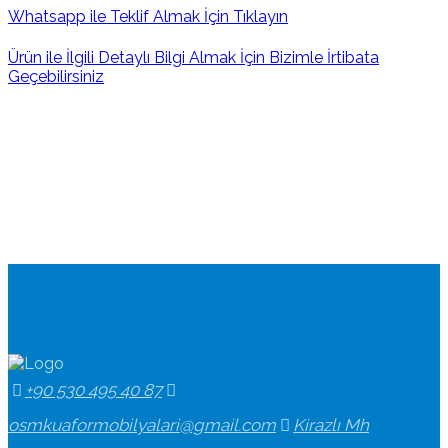
Whatsapp ile Teklif Almak İçin Tıklayın
Ürün ile İlgili Detaylı Bilgi Almak İçin Bizimle İrtibata
Geçebilirsiniz
+90 530 495 40 87
osmkuaformobilyalari@gmail.com
Kirazlı Mh