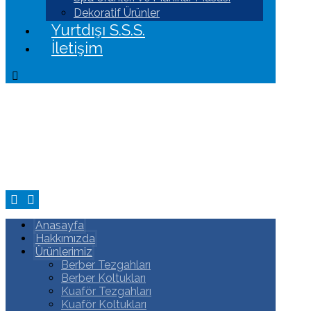
Dekoratif Ürünler
Yurtdışı S.S.S.
İletişim
Anasayfa
Hakkımızda
Ürünlerimiz
Berber Tezgahları
Berber Koltukları
Kuaför Tezgahları
Kuaför Koltukları