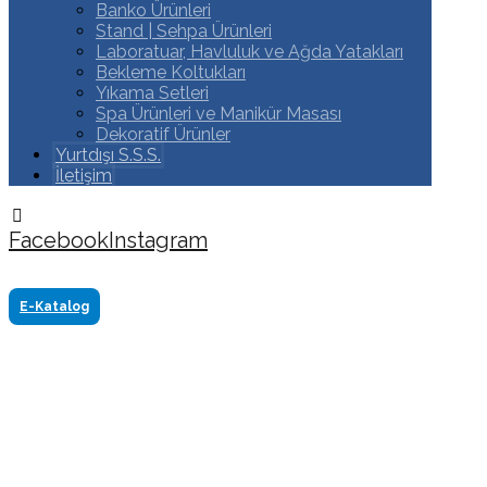
Banko Ürünleri
Stand | Sehpa Ürünleri
Laboratuar, Havluluk ve Ağda Yatakları
Bekleme Koltukları
Yıkama Setleri
Spa Ürünleri ve Manikür Masası
Dekoratif Ürünler
Yurtdışı S.S.S.
İletişim
Facebook
Instagram
Copyright ©2024 Tüm Hakkı Saklıdır. Made by
www.akasyareklam.com
E-Katalog