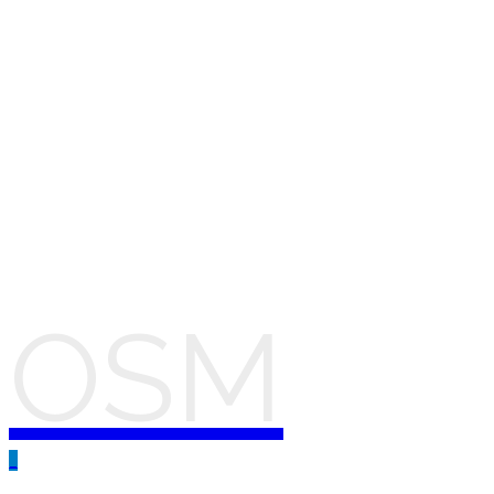
OSM
_