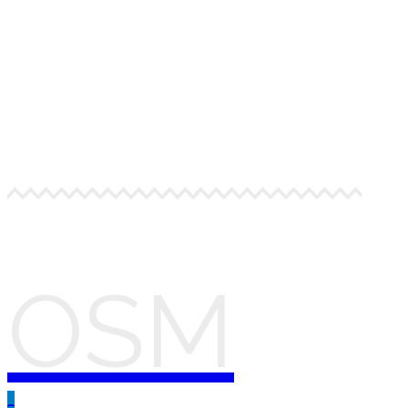
OSM
_