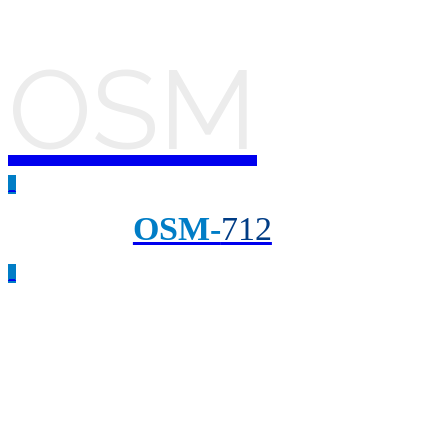
OSM
_
OSM-
712
_