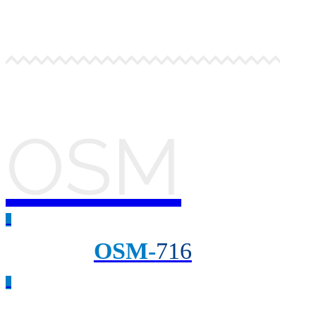
OSM
_
OSM-
716
_