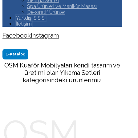
Yıkama Setleri
Spa Ürünleri ve Manikür Masası
Dekoratif Ürünler
Yurtdışı S.S.S.
İletişim
Facebook
Instagram
Copyright ©2024 Tüm Hakkı Saklıdır. Made by
www.akasyareklam.com
E-Katalog
OSM Kuaför Mobilyaları kendi tasarım ve
üretimi olan Yıkama Setleri
kategorisindeki ürünlerimiz
OSM