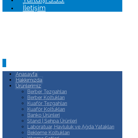
İletişim
Anasayfa
Hakkımızda
Ürünlerimiz
Berber Tezgahları
Berber Koltukları
Kuaför Tezgahları
Kuaför Koltukları
Banko Ürünleri
Stand | Sehpa Ürünleri
Laboratuar, Havluluk ve Ağda Yatakları
Bekleme Koltukları