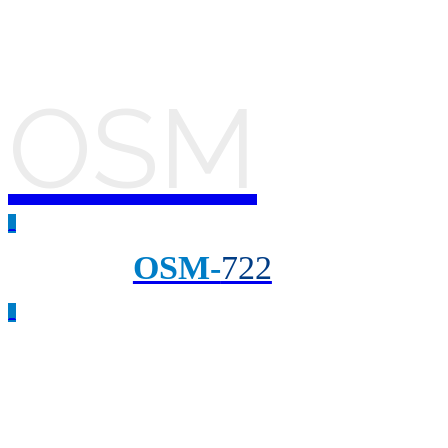
OSM
_
OSM-
722
_