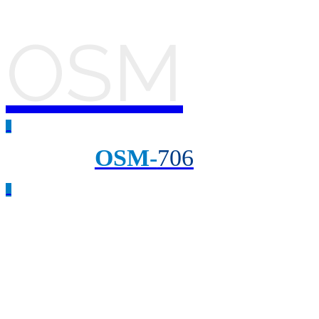
OSM
_
OSM-
706
_