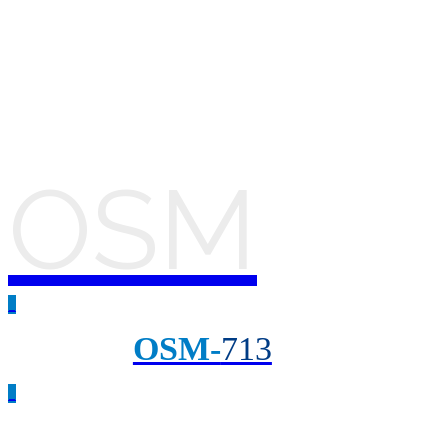
OSM
_
OSM-
713
_