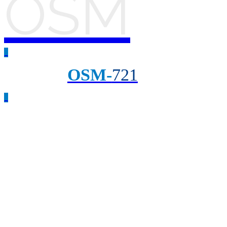
OSM
_
OSM-
721
_