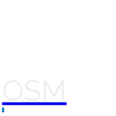
OSM
_