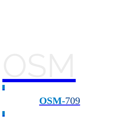
OSM
_
OSM-
709
_