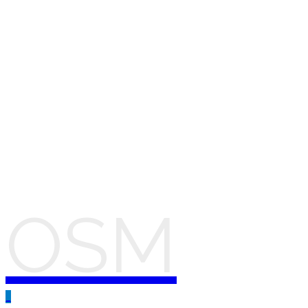
OSM
_