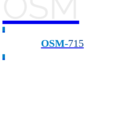
OSM
_
OSM-
715
_