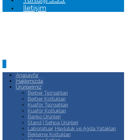
İletişim
Anasayfa
Hakkımızda
Ürünlerimiz
Berber Tezgahları
Berber Koltukları
Kuaför Tezgahları
Kuaför Koltukları
Banko Ürünleri
Stand | Sehpa Ürünleri
Laboratuar, Havluluk ve Ağda Yatakları
Bekleme Koltukları