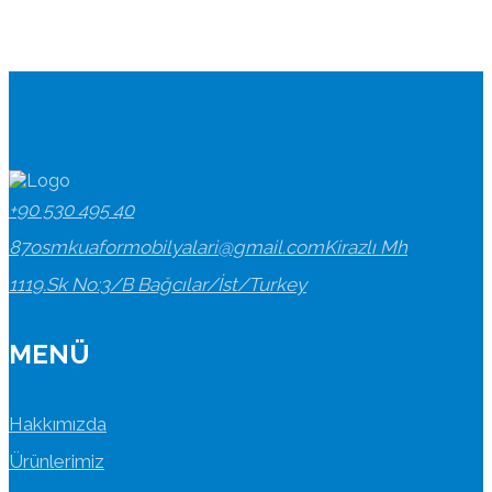
+90 530 495 40
87
osmkuaformobilyalari@gmail.com
Kirazlı Mh
1119.Sk No:3/B Bağcılar/İst/Turkey
MENÜ
Hakkımızda
Ürünlerimiz