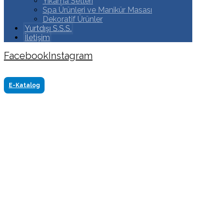
Yıkama Setleri
Spa Ürünleri ve Manikür Masası
Dekoratif Ürünler
Yurtdışı S.S.S.
İletişim
Facebook
Instagram
Copyright ©2024 Tüm Hakkı Saklıdır. Made by
www.akasyareklam.com
E-Katalog