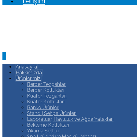
İletişim
Anasayfa
Hakkımızda
Ürünlerimiz
Berber Tezgahları
Berber Koltukları
Kuaför Tezgahları
Kuaför Koltukları
Banko Ürünleri
Stand | Sehpa Ürünleri
Laboratuar, Havluluk ve Ağda Yatakları
Bekleme Koltukları
Yıkama Setleri
Spa Ürünleri ve Manikür Masası