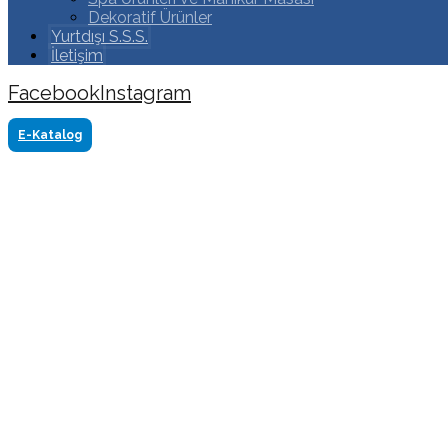
Dekoratif Ürünler
Yurtdışı S.S.S.
İletişim
Facebook
Instagram
Copyright ©2024 Tüm Hakkı Saklıdır. Made by www.akasya
E-Katalog