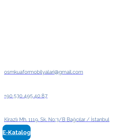
osmkuaformobilyalari@gmail.com
+90 530 495 40 87
Kirazlı Mh. 1119. Sk. No:3/B Bağcılar / İstanbul
E-Katalog