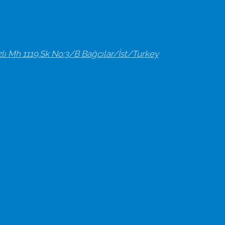
zlı Mh 1119.Sk No:3/B Bağcılar/İst/Turkey