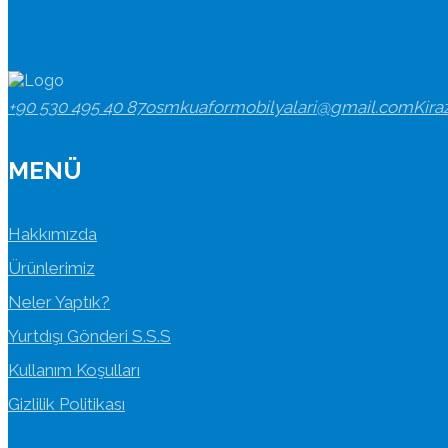
+90 530 495 40 87
osmkuaformobilyalari@gmail.com
Kira
MENÜ
Hakkımızda
Ürünlerimiz
Neler Yaptık?
Yurtdışı Gönderi S.S.S
Kullanım Koşulları
Gizlilik Politikası