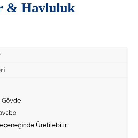
r & Havluluk
r
ri
 Gövde
avabo
eçeneğinde Üretilebilir.