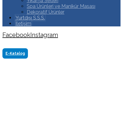
Yıkama Setleri
Spa Ürünleri ve Manikür Masası
Dekoratif Ürünler
Yurtdışı S.S.S.
İletişim
Facebook
Instagram
Copyright ©2024 Tüm Hakkı Saklıdır. Made by
www.akasyareklam.com
E-Katalog