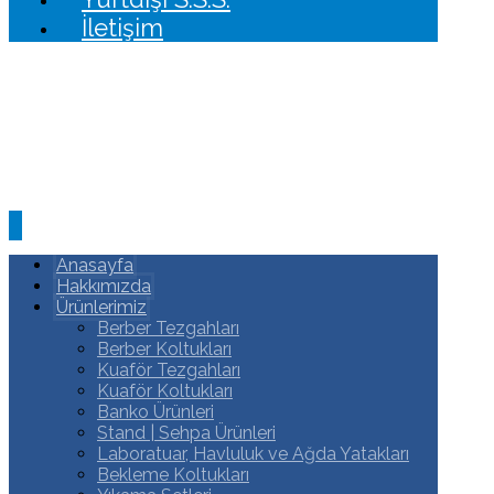
İletişim
Anasayfa
Hakkımızda
Ürünlerimiz
Berber Tezgahları
Berber Koltukları
Kuaför Tezgahları
Kuaför Koltukları
Banko Ürünleri
Stand | Sehpa Ürünleri
Laboratuar, Havluluk ve Ağda Yatakları
Bekleme Koltukları