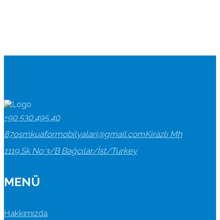
+90 530 495 40
87
osmkuaformobilyalari@gmail.com
Kirazlı Mh
1119.Sk No:3/B Bağcılar/İst/Turkey
MENÜ
Hakkımızda