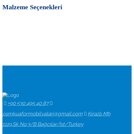
Malzeme Seçenekleri
+90 530 495 40 87
osmkuaformobilyalari@gmail.com
Kirazlı Mh
1119.Sk No:3/B Bağcılar/İst/Turkey