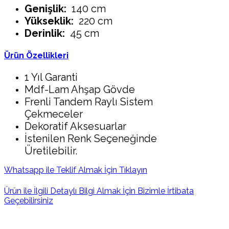
Genişlik:
140 cm
Yükseklik:
220 cm
Derinlik:
45 cm
Ürün Özellikleri
1 Yıl Garanti
Mdf-Lam Ahşap Gövde
Frenli Tandem Raylı Sistem
Çekmeceler
Dekoratif Aksesuarlar
İstenilen Renk Seçeneğinde
Üretilebilir.
Whatsapp ile Teklif Almak İçin Tıklayın
Ürün ile İlgili Detaylı Bilgi Almak İçin Bizimle İrtibata
Geçebilirsiniz