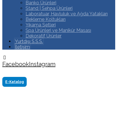
Banko Ürünleri
Stand | Sehpa Ürünleri
Laboratuar, Havluluk ve Ağda Yatakları
Bekleme Koltukları
Yıkama Setleri
Spa Ürünleri ve Manikür Masası
Dekoratif Ürünler
Yurtdışı S.S.S.
İletişim
Facebook
Instagram
Copyright ©2024 Tüm Hakkı Saklıdır. Made by
www.akasyareklam.com
E-Katalog