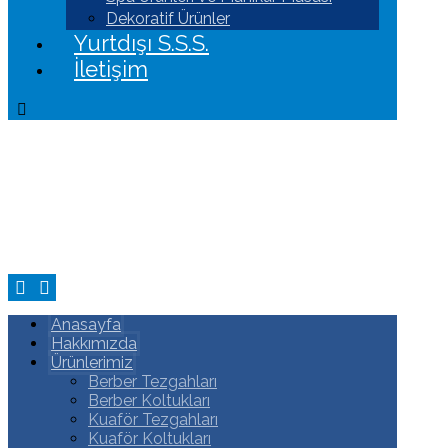
Dekoratif Ürünler
Yurtdışı S.S.S.
İletişim
Anasayfa
Hakkımızda
Ürünlerimiz
Berber Tezgahları
Berber Koltukları
Kuaför Tezgahları
Kuaför Koltukları