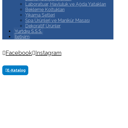
Laboratuar, Havluluk ve Ağda Yatakları
Bekleme Koltukları
Yıkama Setleri
Spa Ürünleri ve Manikür Masası
Dekoratif Ürünler
Yurtdışı S.S.S.
İletişim
Facebook
Instagram
Copyright ©2024 Tüm Hakkı Saklıdır. Made by
www.akasyareklam.com
E-Katalog