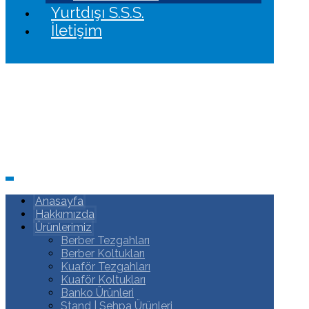
Yurtdışı S.S.S.
İletişim
Anasayfa
Hakkımızda
Ürünlerimiz
Berber Tezgahları
Berber Koltukları
Kuaför Tezgahları
Kuaför Koltukları
Banko Ürünleri
Stand | Sehpa Ürünleri