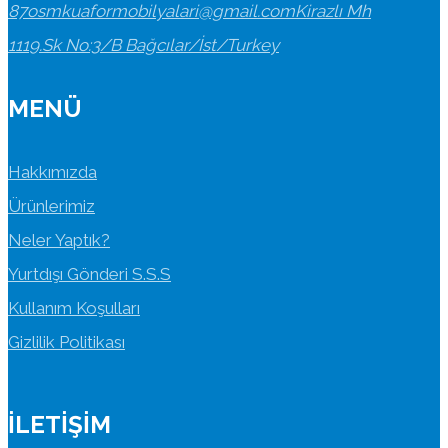
87
osmkuaformobilyalari@gmail.com
Kirazlı Mh
1119.Sk No:3/B Bağcılar/İst/Turkey
MENÜ
Hakkımızda
Ürünlerimiz
Neler Yaptık?
Yurtdışı Gönderi S.S.S
Kullanım Koşulları
Gizlilik Politikası
İLETIŞIM