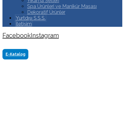
Yıkama Setleri
Spa Ürünleri ve Manikür Masası
Dekoratif Ürünler
Yurtdışı S.S.S.
İletişim
Facebook
Instagram
Copyright ©2024 Tüm Hakkı Saklıdır. Made by
www.akasyareklam.com
E-Katalog