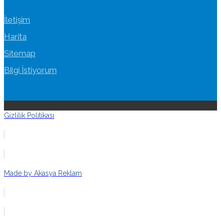
İletişim
Harita
Sitemap
Bilgi İstiyorum
Gizlilik Politikası
Made by Akasya Reklam