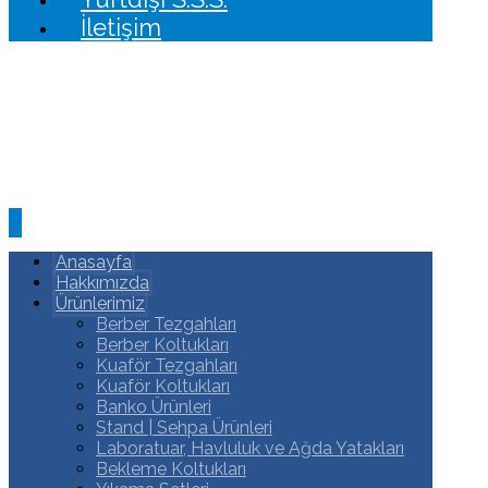
İletişim
Anasayfa
Hakkımızda
Ürünlerimiz
Berber Tezgahları
Berber Koltukları
Kuaför Tezgahları
Kuaför Koltukları
Banko Ürünleri
Stand | Sehpa Ürünleri
Laboratuar, Havluluk ve Ağda Yatakları
Bekleme Koltukları