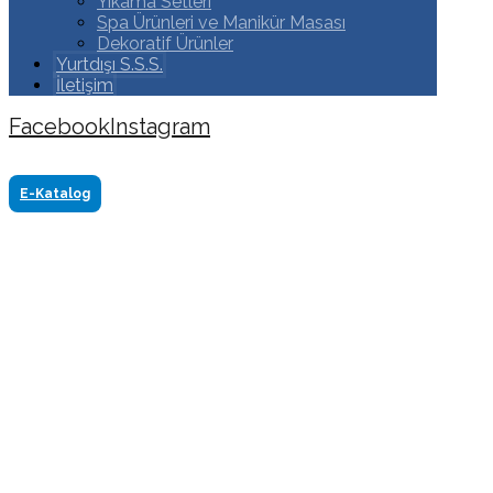
Yıkama Setleri
Spa Ürünleri ve Manikür Masası
Dekoratif Ürünler
Yurtdışı S.S.S.
İletişim
Facebook
Instagram
Copyright ©2024 Tüm Hakkı Saklıdır. Made by
www.akasyareklam.com
E-Katalog