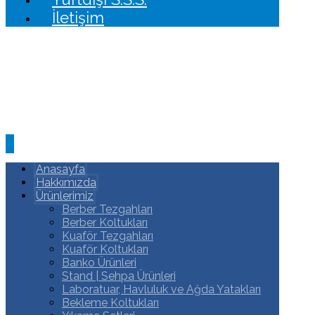
İletişim
Anasayfa
Hakkımızda
Ürünlerimiz
Berber Tezgahları
Berber Koltukları
Kuaför Tezgahları
Kuaför Koltukları
Banko Ürünleri
Stand | Sehpa Ürünleri
Laboratuar, Havluluk ve Ağda Yatakları
Bekleme Koltukları