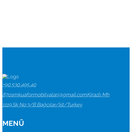
+90 530 495 40
87
osmkuaformobilyalari@gmail.com
Kirazlı Mh
1119.Sk No:3/B Bağcılar/İst/Turkey
MENÜ