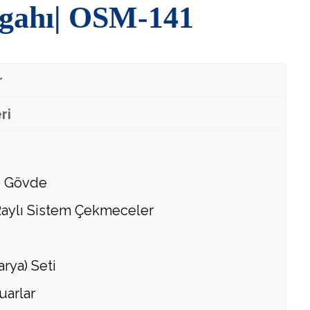
zgahı| OSM-141
r
ri
 Gövde
Raylı Sistem Çekmeceler
rya) Seti
uarlar