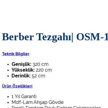
Berber Tezgahı| OSM-
Teknik Bilgiler
Genişlik:
320 cm
Yükseklik:
220 cm
Derinlik:
52 cm
Ürün Özellikleri
1 Yıl Garanti
Mdf-Lam Ahşap Gövde
Frenli Tandem Raylı Sistem Çekmeceler