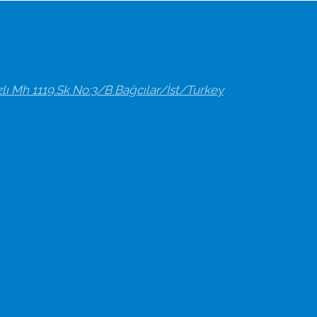
zlı Mh 1119.Sk No:3/B Bağcılar/İst/Turkey