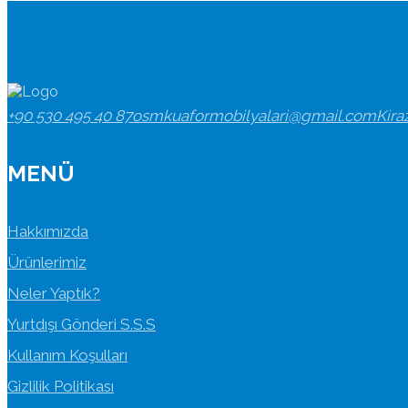
+90 530 495 40 87
osmkuaformobilyalari@gmail.com
Kira
MENÜ
Hakkımızda
Ürünlerimiz
Neler Yaptık?
Yurtdışı Gönderi S.S.S
Kullanım Koşulları
Gizlilik Politikası