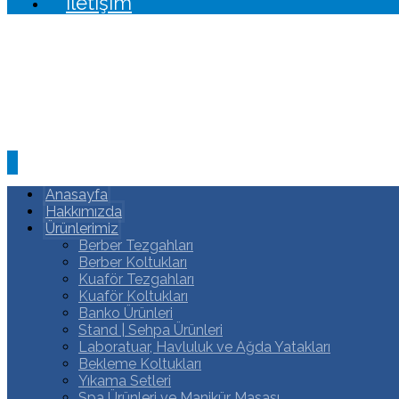
İletişim
Anasayfa
Hakkımızda
Ürünlerimiz
Berber Tezgahları
Berber Koltukları
Kuaför Tezgahları
Kuaför Koltukları
Banko Ürünleri
Stand | Sehpa Ürünleri
Laboratuar, Havluluk ve Ağda Yatakları
Bekleme Koltukları
Yıkama Setleri
Spa Ürünleri ve Manikür Masası