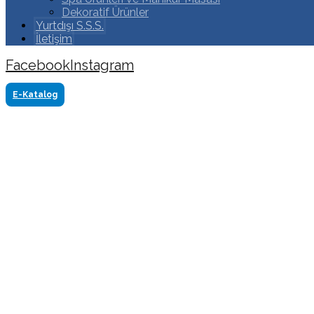
Dekoratif Ürünler
Yurtdışı S.S.S.
İletişim
Facebook
Instagram
Copyright ©2024 Tüm Hakkı Saklıdır. Made by www.akasya
E-Katalog