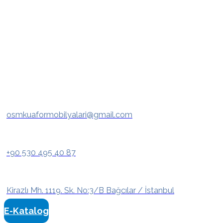
osmkuaformobilyalari@gmail.com
+90 530 495 40 87
Kirazlı Mh. 1119. Sk. No:3/B Bağcılar / İstanbul
E-Katalog