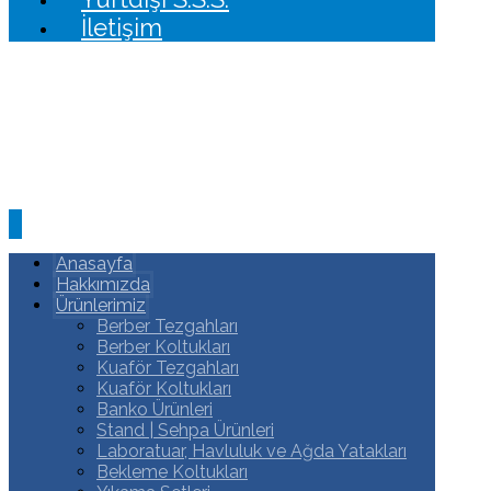
İletişim
Anasayfa
Hakkımızda
Ürünlerimiz
Berber Tezgahları
Berber Koltukları
Kuaför Tezgahları
Kuaför Koltukları
Banko Ürünleri
Stand | Sehpa Ürünleri
Laboratuar, Havluluk ve Ağda Yatakları
Bekleme Koltukları