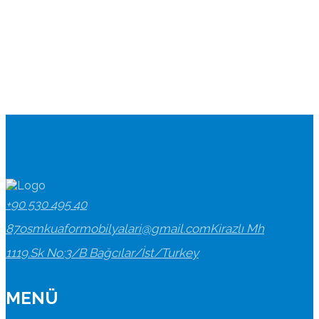
+90 530 495 40
87
osmkuaformobilyalari@gmail.com
Kirazlı Mh
1119.Sk No:3/B Bağcılar/İst/Turkey
MENÜ