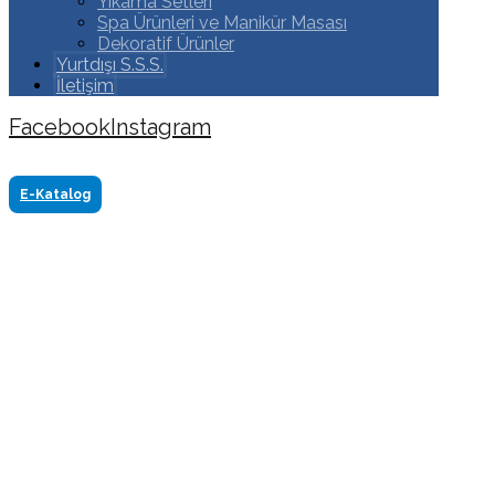
Yıkama Setleri
Spa Ürünleri ve Manikür Masası
Dekoratif Ürünler
Yurtdışı S.S.S.
İletişim
Facebook
Instagram
Copyright ©2024 Tüm Hakkı Saklıdır. Made by
www.akasyareklam.com
E-Katalog