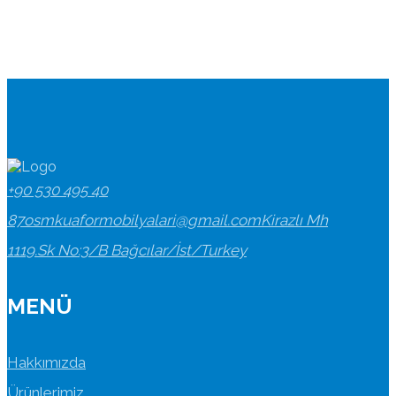
+90 530 495 40
87
osmkuaformobilyalari@gmail.com
Kirazlı Mh
1119.Sk No:3/B Bağcılar/İst/Turkey
MENÜ
Hakkımızda
Ürünlerimiz