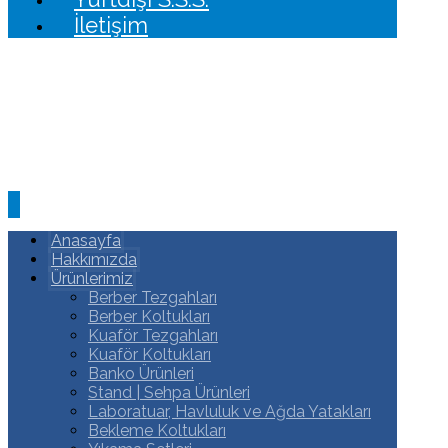
İletişim
Anasayfa
Hakkımızda
Ürünlerimiz
Berber Tezgahları
Berber Koltukları
Kuaför Tezgahları
Kuaför Koltukları
Banko Ürünleri
Stand | Sehpa Ürünleri
Laboratuar, Havluluk ve Ağda Yatakları
Bekleme Koltukları