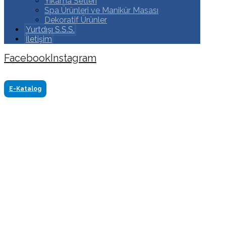
Yıkama Setleri
Spa Ürünleri ve Manikür Masası
Dekoratif Ürünler
Yurtdışı S.S.S.
İletişim
Facebook
Instagram
Copyright ©2024 Tüm Hakkı Saklıdır. Made by
www.akasyareklam.com
E-Katalog