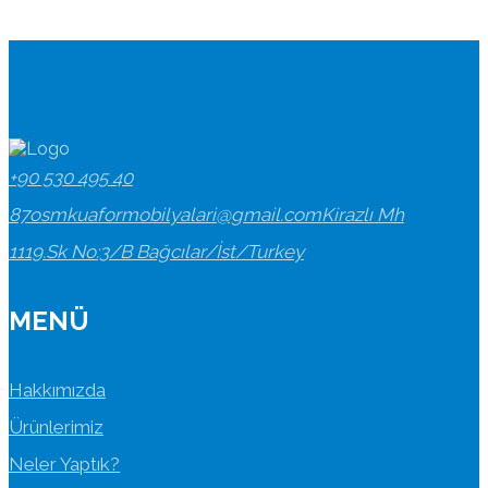
+90 530 495 40
87
osmkuaformobilyalari@gmail.com
Kirazlı Mh
1119.Sk No:3/B Bağcılar/İst/Turkey
MENÜ
Hakkımızda
Ürünlerimiz
Neler Yaptık?