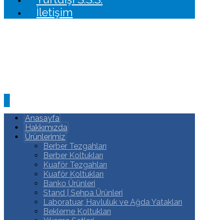
İletişim
Anasayfa
Hakkımızda
Ürünlerimiz
Berber Tezgahları
Berber Koltukları
Kuaför Tezgahları
Kuaför Koltukları
Banko Ürünleri
Stand | Sehpa Ürünleri
Laboratuar, Havluluk ve Ağda Yatakları
Bekleme Koltukları