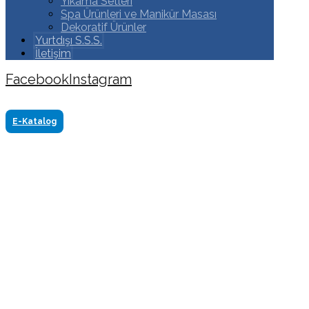
Yıkama Setleri
Spa Ürünleri ve Manikür Masası
Dekoratif Ürünler
Yurtdışı S.S.S.
İletişim
Facebook
Instagram
Copyright ©2024 Tüm Hakkı Saklıdır. Made by
www.akasyareklam.com
E-Katalog