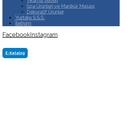
Yıkama Setleri
Spa Ürünleri ve Manikür Masası
Dekoratif Ürünler
Yurtdışı S.S.S.
İletişim
Facebook
Instagram
Copyright ©2024 Tüm Hakkı Saklıdır. Made by
www.akasyareklam.com
E-Katalog