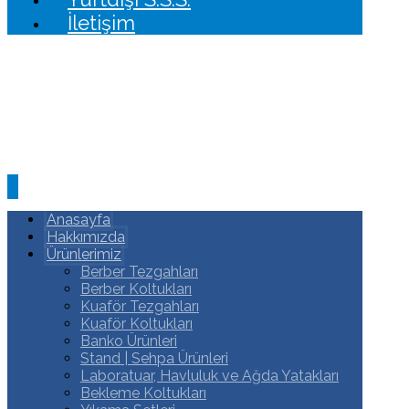
İletişim
Anasayfa
Hakkımızda
Ürünlerimiz
Berber Tezgahları
Berber Koltukları
Kuaför Tezgahları
Kuaför Koltukları
Banko Ürünleri
Stand | Sehpa Ürünleri
Laboratuar, Havluluk ve Ağda Yatakları
Bekleme Koltukları