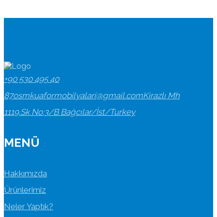
+90 530 495 40
87
osmkuaformobilyalari@gmail.com
Kirazlı Mh
1119.Sk No:3/B Bağcılar/İst/Turkey
MENÜ
Hakkımızda
Ürünlerimiz
Neler Yaptık?